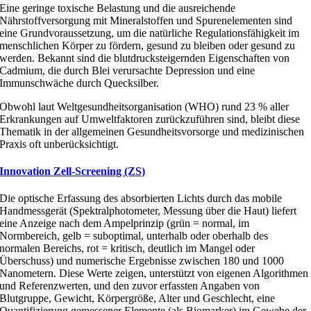
Eine geringe toxische Belastung und die ausreichende
Nährstoffversorgung mit Mineralstoffen und Spurenelementen sind
eine Grundvoraussetzung, um die natürliche Regulationsfähigkeit im
menschlichen Körper zu fördern, gesund zu bleiben oder gesund zu
werden. Bekannt sind die blutdrucksteigernden Eigenschaften von
Cadmium, die durch Blei verursachte Depression und eine
Immunschwäche durch Quecksilber.
Obwohl laut Weltgesundheitsorganisation (WHO) rund 23 % aller
Erkrankungen auf Umweltfaktoren zurückzuführen sind, bleibt diese
Thematik in der allgemeinen Gesundheitsvorsorge und medizinischen
Praxis oft unberücksichtigt.
Innovation Zell-Screening (ZS)
Die optische Erfassung des absorbierten Lichts durch das mobile
Handmessgerät (Spektralphotometer, Messung über die Haut) liefert
eine Anzeige nach dem Ampelprinzip (grün = normal, im
Normbereich, gelb = suboptimal, unterhalb oder oberhalb des
normalen Bereichs, rot = kritisch, deutlich im Mangel oder
Überschuss) und numerische Ergebnisse zwischen 180 und 1000
Nanometern. Diese Werte zeigen, unterstützt von eigenen Algorithmen
und Referenzwerten, und den zuvor erfassten Angaben von
Blutgruppe, Gewicht, Körpergröße, Alter und Geschlecht, eine
Quantifizierung gemessener Elemente (als Biomarker) im Gewebe der