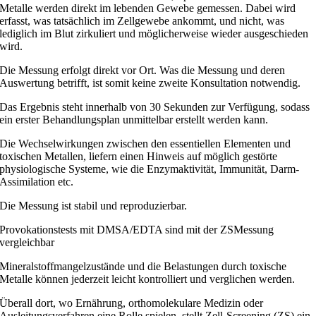
Metalle werden direkt im lebenden Gewebe gemessen. Dabei wird
erfasst, was tatsächlich im Zellgewebe ankommt, und nicht, was
lediglich im Blut zirkuliert und möglicherweise wieder ausgeschieden
wird.
Die Messung erfolgt direkt vor Ort. Was die Messung und deren
Auswertung betrifft, ist somit keine zweite Konsultation notwendig.
Das Ergebnis steht innerhalb von 30 Sekunden zur Verfügung, sodass
ein erster Behandlungsplan unmittelbar erstellt werden kann.
Die Wechselwirkungen zwischen den essentiellen Elementen und
toxischen Metallen, liefern einen Hinweis auf möglich gestörte
physiologische Systeme, wie die Enzymaktivität, Immunität, Darm-
Assimilation etc.
Die Messung ist stabil und reproduzierbar.
Provokationstests mit DMSA/EDTA sind mit der ZS­Messung
vergleichbar
Mineralstoffmangelzustände und die Belastungen durch toxische
Metalle können jederzeit leicht kontrolliert und verglichen werden.
Überall dort, wo Ernährung, orthomolekulare Medizin oder
Ausleitungsverfahren eine Rolle spielen, stellt Zell-Screening (ZS) ein