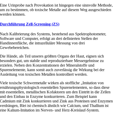
Eine Urinprobe nach Provokation ist hingegen eine sinnvolle Methode,
um zu bestimmen, ob toxische Metalle auf diesem Weg ausgeschieden
werden können.
Durchführung Zell-Screening (ZS)
Nach Kalibrierung des Systems, bestehend aus Spektrophotometer,
Software und Computer, erfolgt an drei definierten Stellen der
Handinnenfläche, die intrazelluläre Messung von drei
Gewebebereichen.
Die Hände, als Teil unseres größten Organs der Haut, eignen sich
besonders gut, um stabile und reproduzierbare Messergebnisse zu
erzielen. Neben den Konzentrationen der Mineralstoffe und
Spurenelemente, kann somit auch zuverlässig die Wirkung bei der
Ausleitung von toxischen Metallen kontrolliert werden.
Viele toxische Schwermetalle wirken als stoffliche „Imitation von
ernährungsphysiologisch essentiellen Spurenelementen, so dass diese
mit essentiellen, metallischen Kofaktoren um den Eintritt in die Zellen
und den Einbau in Enzyme konkurrieren. Zum Beispiel kann
Cadmium mit Zink konkurrieren und Zink aus Proteinen und Enzymen
verdrängen, Blei ist chemisch ähnlich wie Calcium, und Thallium ist
eine Kalium-Imitation im Nerven- und Herz-Kreislauf-System.